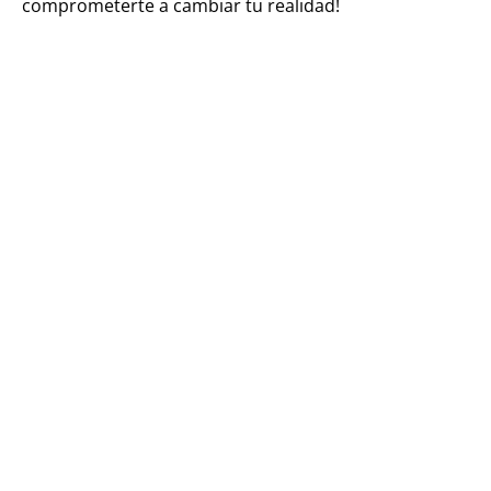
comprometerte a cambiar tu realidad!
Accede al
programa de
desarrollo