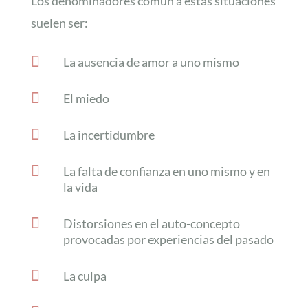
Los denominadores común a estas situaciones
suelen ser:

La ausencia de amor a uno mismo

El miedo

La incertidumbre

La falta de confianza en uno mismo y en
la vida

Distorsiones en el auto-concepto
provocadas por experiencias del pasado

La culpa