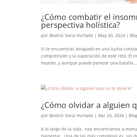
¿Cómo combatir el insom
perspectiva holística?
por
Beatriz Soria Hurtado
|
May 20, 2024
|
Blo
Si te encuentras atrapado en una lucha constan
comprensión y la superación de este reto. El 
mundo, y aunque puede parecer una batalla..
¿Cómo olvidar a alguien q
por
Beatriz Soria Hurtado
|
Abr 24, 2024
|
Blo
A lo largo de la vida , nos encontramos a men
bienestar. Una de las más complejas es, sin d