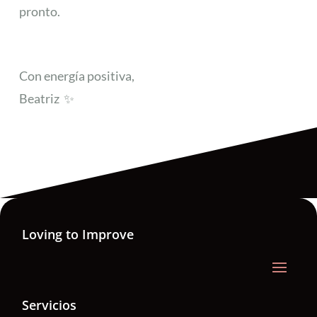
pronto.
Con energía positiva,
Beatriz
✨
Loving to Improve
Servicios